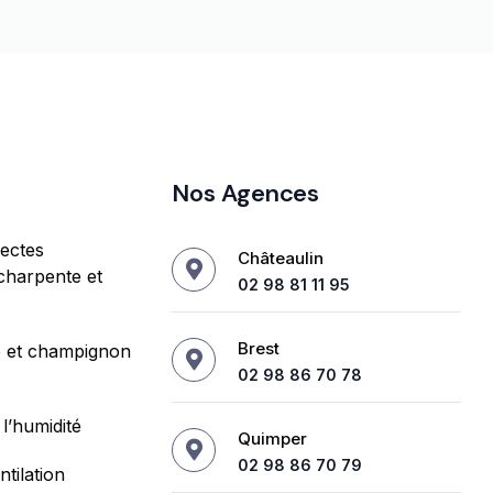
Nos Agences
sectes
Châteaulin
charpente et
02 98 81 11 95
Brest
e et champignon
02 98 86 70 78
l’humidité
Quimper
02 98 86 70 79
tilation