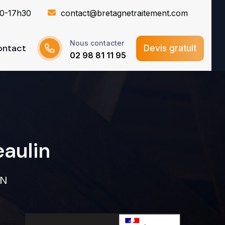
30-17h30
contact@bretagnetraitement.com
Nous contacter
ontact
Devis gratuit
02 98 81 11 95
eaulin
IN