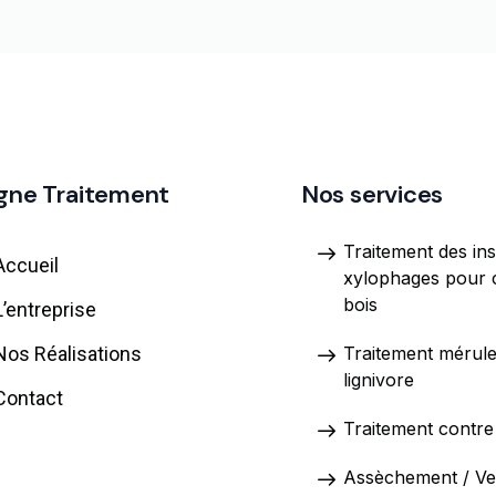
gne Traitement
Nos services
Traitement des in
Accueil
xylophages pour 
bois
L’entreprise
Nos Réalisations
Traitement mérul
lignivore
Contact
Traitement contre 
Assèchement / Ven