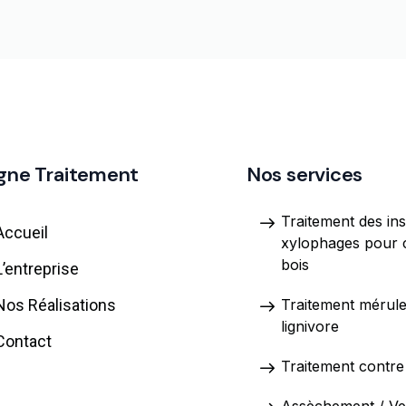
gne Traitement
Nos services
Traitement des in
Accueil
xylophages pour 
bois
L’entreprise
Nos Réalisations
Traitement mérul
lignivore
Contact
Traitement contre 
Assèchement / Ven