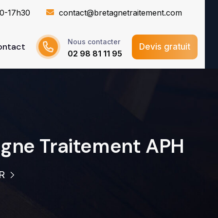
30-17h30
contact@bretagnetraitement.com
Nous contacter
ontact
Devis gratuit
02 98 81 11 95
agne Traitement APH
R