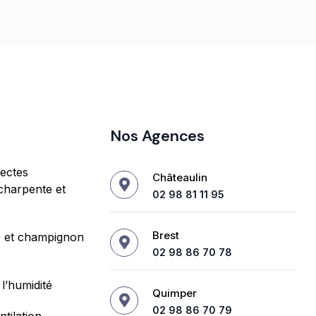
Nos Agences
sectes
Châteaulin
charpente et
02 98 81 11 95
Brest
e et champignon
02 98 86 70 78
l’humidité
Quimper
02 98 86 70 79
tilation