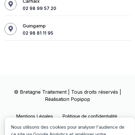
Carhaix
02 98 99 57 20
Guingamp
02 98 81 11 95
©
Bretagne Traitement
| Tous droits réservés |
Réalisation
Popipop
Mentions Légales
Politique de confidentialité
Politique des cookies
Nous utilisons des cookies pour analyser l'audience de
ce site via Google Analytics et améliorer votre