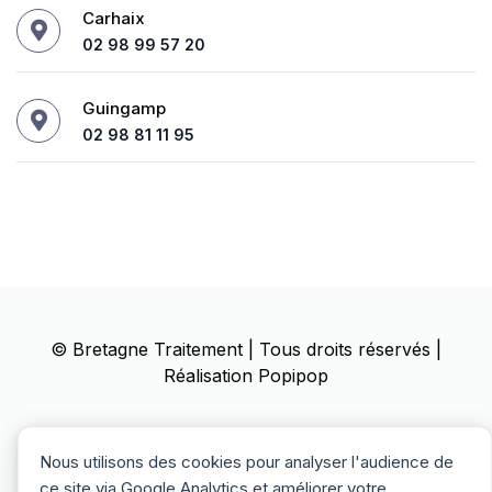
Carhaix
02 98 99 57 20
Guingamp
02 98 81 11 95
©
Bretagne Traitement
| Tous droits réservés |
Réalisation
Popipop
Mentions Légales
Politique de confidentialité
Nous utilisons des cookies pour analyser l'audience de
Politique des cookies
ce site via Google Analytics et améliorer votre