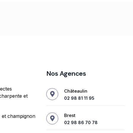
Nos Agences
sectes
Châteaulin
charpente et
02 98 81 11 95
Brest
e et champignon
02 98 86 70 78