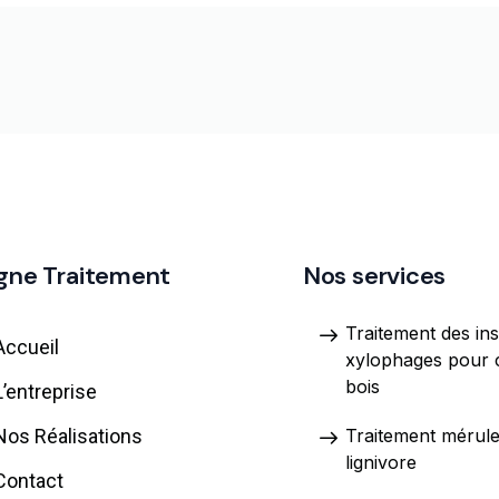
gne Traitement
Nos services
Traitement des in
Accueil
xylophages pour 
bois
L’entreprise
Nos Réalisations
Traitement mérul
lignivore
Contact