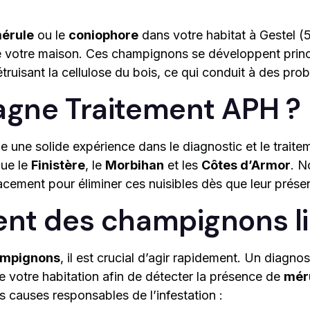
érule
ou le
coniophore
dans votre habitat à Gestel 
 de votre maison. Ces champignons se développent prin
uisant la cellulose du bois, ce qui conduit à des pr
tagne Traitement APH ?
e une solide expérience dans le diagnostic et le trait
que le
Finistère
, le
Morbihan
et les
Côtes d’Armor
. N
cacement pour éliminer ces nuisibles dès que leur prése
ment des champignons l
mpignons
, il est crucial d’agir rapidement. Un diagno
 votre habitation afin de détecter la présence de
mér
es causes responsables de l’infestation :